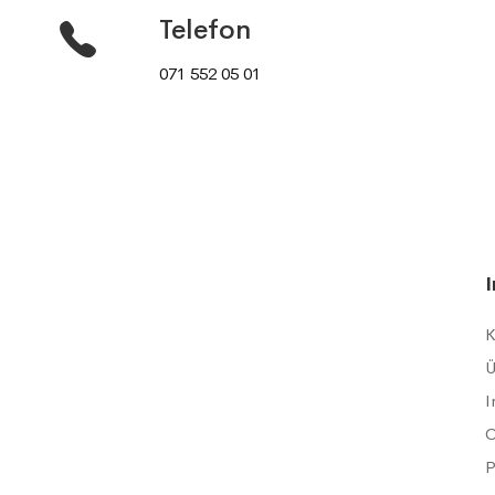
Telefon
071 552 05 01
K
Ü
I
C
P