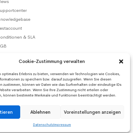
News
upportcenter
nowledgebase
estaccount
onditionen & SLA
AGB
atenschutz
Cookie-Zustimmung verwalten
mpressum
n optimales Erlebnis zu bieten, verwenden wir Technologien wie Cookies,
formationen zu speichern bzw. darauf zuzugreifen. Wenn Sie diesen
n zustimmen, können wir Daten wie das Surfverhalten oder eindeutige IDs
Website verarbeiten. Wenn Sie Ihre Zustimmung nicht erteilen oder
n, können bestimmte Merkmale und Funktionen beeinträchtigt werden.
Wir akzeptieren:
tieren
Ablehnen
Voreinstellungen anzeigen
Datenschutz
Impressum