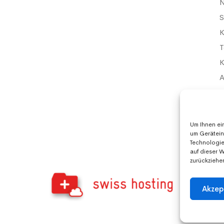
S
K
T
K
D
I
Um Ihnen ei
um Gerätein
Technologie
auf dieser 
zurückziehe
Akzep