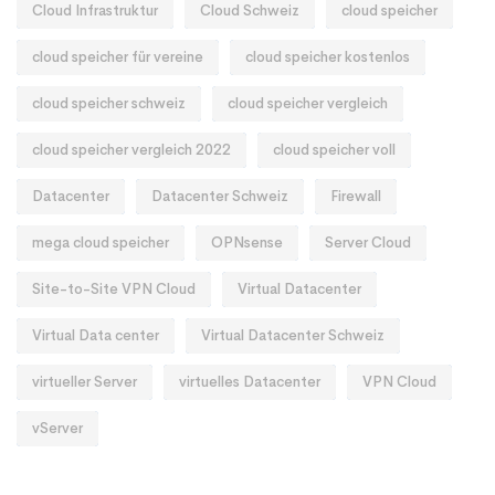
Cloud Infrastruktur
Cloud Schweiz
cloud speicher
cloud speicher für vereine
cloud speicher kostenlos
cloud speicher schweiz
cloud speicher vergleich
cloud speicher vergleich 2022
cloud speicher voll
Datacenter
Datacenter Schweiz
Firewall
mega cloud speicher
OPNsense
Server Cloud
Site-to-Site VPN Cloud
Virtual Datacenter
Virtual Data center
Virtual Datacenter Schweiz
virtueller Server
virtuelles Datacenter
VPN Cloud
vServer