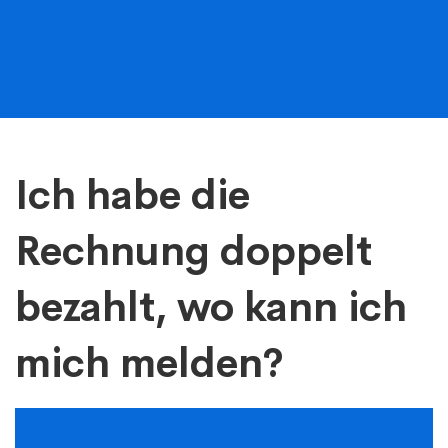
Ich
Ich habe die
habe
Rechnung doppelt
die
bezahlt, wo kann ich
Rechnung
mich melden?
doppelt
bezahlt,