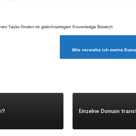
elnen Tasks finden im gleichnamigen Knowledge Bereich
Wie verwalte ich meine Dom
n?
Einzelne Domain trans