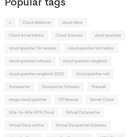
Popular tags
c
Cloud Anbieter
cloud drive
Cloud Infrastruktur
Cloud Schweiz
cloud speicher
cloud speicher für vereine
cloud speicher kostenlos
cloud speicher schweiz
cloud speicher vergleich
cloud speicher vergleich 2022
cloud speicher voll
Datacenter
Datacenter Schweiz
Firewall
mega cloud speicher
OPNsense
Server Cloud
Site-to-Site VPN Cloud
Virtual Datacenter
Virtual Data center
Virtual Datacenter Schweiz