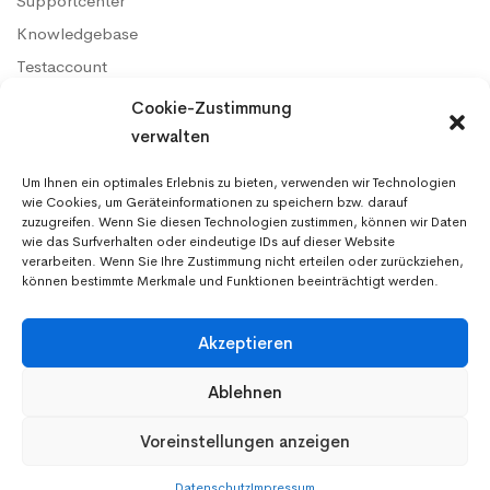
Supportcenter
Knowledgebase
Testaccount
Konditionen & SLA
Cookie-Zustimmung
AGB
verwalten
Datenschutz
Um Ihnen ein optimales Erlebnis zu bieten, verwenden wir Technologien
Impressum
wie Cookies, um Geräteinformationen zu speichern bzw. darauf
zuzugreifen. Wenn Sie diesen Technologien zustimmen, können wir Daten
wie das Surfverhalten oder eindeutige IDs auf dieser Website
verarbeiten. Wenn Sie Ihre Zustimmung nicht erteilen oder zurückziehen,
können bestimmte Merkmale und Funktionen beeinträchtigt werden.
Akzeptieren
Ablehnen
Voreinstellungen anzeigen
© 2026 – Netqube AG. Alle Rechte vorbehalten.
Datenschutz
Impressum