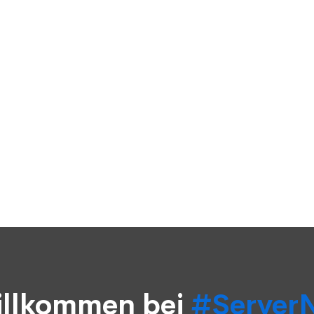
llkommen bei
#Server