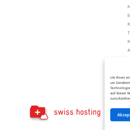
S
K
T
K
D
I
Um Ihnen ei
um Gerätein
Technologie
auf dieser 
zurückziehe
Akzep