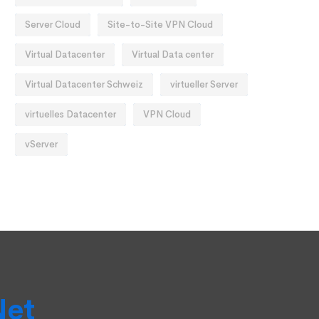
Server Cloud
Site-to-Site VPN Cloud
Virtual Datacenter
Virtual Data center
Virtual Datacenter Schweiz
virtueller Server
virtuelles Datacenter
VPN Cloud
vServer
Net