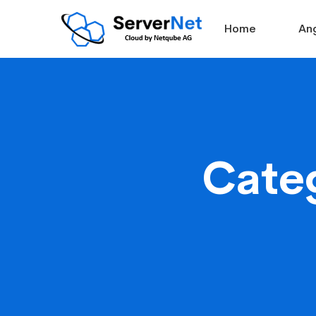
Home
An
Categ