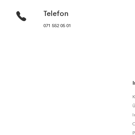
Telefon
071 552 05 01
K
Ü
I
C
P