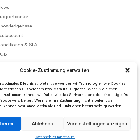
News
upportcenter
nowledgebase
estaccount
onditionen & SLA
AGB
atenschutz
Cookie-Zustimmung verwalten
mpressum
n optimales Erlebnis zu bieten, verwenden wir Technologien wie Cookies,
formationen zu speichern bzw. darauf zuzugreifen. Wenn Sie diesen
n zustimmen, können wir Daten wie das Surfverhalten oder eindeutige IDs
Website verarbeiten. Wenn Sie Ihre Zustimmung nicht erteilen oder
n, können bestimmte Merkmale und Funktionen beeinträchtigt werden.
Wir akzeptieren:
tieren
Ablehnen
Voreinstellungen anzeigen
Datenschutz
Impressum