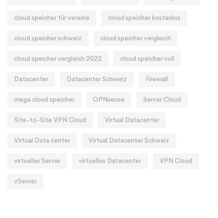
cloud speicher für vereine
cloud speicher kostenlos
cloud speicher schweiz
cloud speicher vergleich
cloud speicher vergleich 2022
cloud speicher voll
Datacenter
Datacenter Schweiz
Firewall
mega cloud speicher
OPNsense
Server Cloud
Site-to-Site VPN Cloud
Virtual Datacenter
Virtual Data center
Virtual Datacenter Schweiz
virtueller Server
virtuelles Datacenter
VPN Cloud
vServer