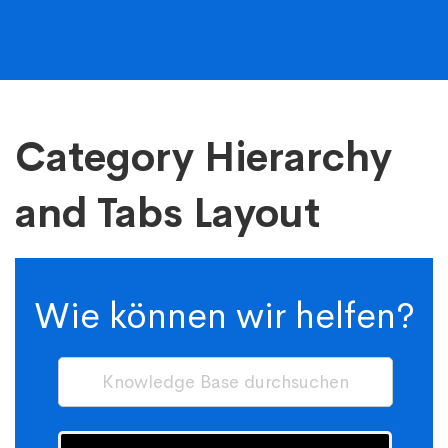
Category
Category Hierarchy
Hierarchy
and Tabs Layout
and
Tabs
Wie können wir helfen?
Layout